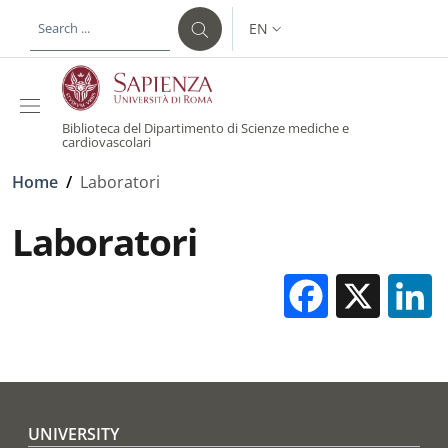
Skip to main content
Skip to footer content
EN
LANGUAGE SWITCHER: CURR
Biblioteca del Dipartimento di Scienze mediche e
cardiovascolari
Breadcrumb
Home
/
Laboratori
Laboratori
Facebo
X
Footer menu
UNIVERSITY